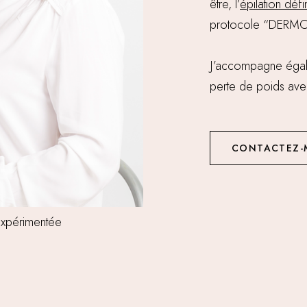
être, l’
épilation défin
protocole “DER
J’accompagne égal
perte de poids avec
CONTACTEZ-
 expérimentée