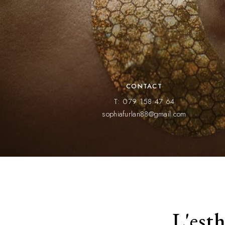
CONTACT
T: 079 158 47 64
sophiafurlan88@gmail.com
L'est