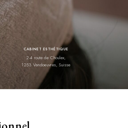
CABINET ESTHÉTIQUE
2-4 route de Choulex,
1253 Vandoeuvres, Suisse
ionnel