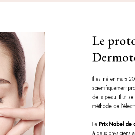
Le proto
Dermot
Il est né en mars 2
scientifiquement pr
de la peau. Il utili
méthode de l’élect
Le
Prix Nobel de 
à deux physiciens am