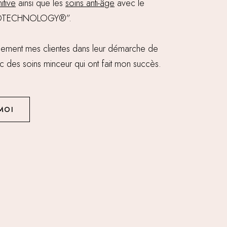
itive
ainsi que les
soins anti-
â
ge
avec le
MOTECHNOLOGY®”.
ement mes clientes dans leur démarche de
 des soins minceur qui ont fait mon succès.
MOI